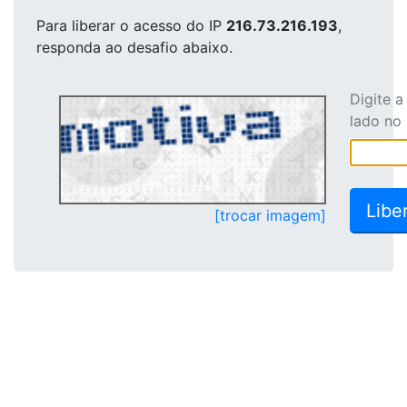
Para liberar o acesso
do IP
216.73.216.193
,
responda ao desafio abaixo.
Digite 
lado no
[trocar imagem]